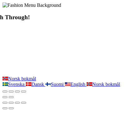
sh Through!
Norsk bokmål
Svenska
Dansk
Suomi
English
Norsk bokmål