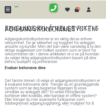
0
EN GUIDE TIL Å VELGE RIKTIG ADGANGSKONTROLLSYSTEM FOR DIN VIRKSOMHET
Adgangskontrollsystemer er en viktig del av enhver
virksomhet. De gir sikkerhet og trygghet for anlegget,
ansatte og kunder. Men det kan være vanskelig å ta den
riktige avgjørelsen om hvilket system som er best for
virksomheten din. I denne artikkelen vil vi se på hvordan
du velger riktig adgangskontrollsystem basert på dine
behov, budsjett og preferanser.
Evaluer behovene dine
Det første trinnet i å velge et adgangskontrollsystem er
å evaluere behovene dine. Trenger du et grunnleggende
system som lar deg begrense tilgangen til visse
områder av anlegget ditt? En enkel frittstående
kortleser eller kodelås, eller kanskje et offline system?
Eller trenger du mer avanserte funksjoner som
tidsbegrenset adgang,loggføring, eller mulighet for å