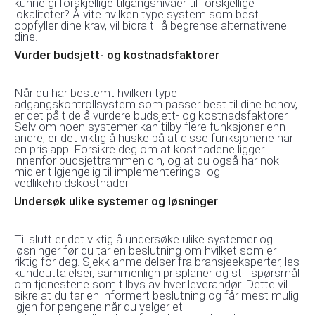
kunne gi forskjellige tilgangsnivåer til forskjellige
lokaliteter? Å vite hvilken type system som best
oppfyller dine krav, vil bidra til å begrense alternativene
dine.
Vurder budsjett- og kostnadsfaktorer
Når du har bestemt hvilken type
adgangskontrollsystem som passer best til dine behov,
er det på tide å vurdere budsjett- og kostnadsfaktorer.
Selv om noen systemer kan tilby flere funksjoner enn
andre, er det viktig å huske på at disse funksjonene har
en prislapp. Forsikre deg om at kostnadene ligger
innenfor budsjettrammen din, og at du også har nok
midler tilgjengelig til implementerings- og
vedlikeholdskostnader.
Undersøk ulike systemer og løsninger
Til slutt er det viktig å undersøke ulike systemer og
løsninger før du tar en beslutning om hvilket som er
riktig for deg. Sjekk anmeldelser fra bransjeeksperter, les
kundeuttalelser, sammenlign prisplaner og still spørsmål
om tjenestene som tilbys av hver leverandør. Dette vil
sikre at du tar en informert beslutning og får mest mulig
igjen for pengene når du velger et