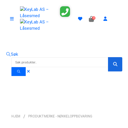
0
Søk
nøkkeloppbevaring
HJEM
PRODUKTMERKE -
NØKKELOPPBEVARING