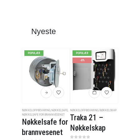
Nyeste
POPULÆR
POPULÆR
-8%
NØKKELOPPBEVARING
,
NØKKELSAFE
,
NØKKELOPPBEVARING
,
NØKKELSKAP
NØKKELSAFE FOR BRANNVESENET
Traka 21 –
Nøkkelsafe for
Nøkkelskap
brannvesenet