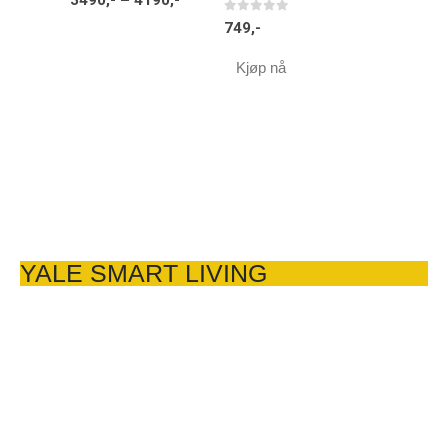
0
av 5
749
,-
Kjøp nå
YALE SMART LIVING