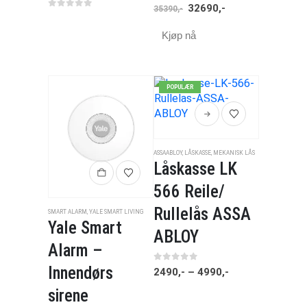
0
av 5
32690
,-
35390
,-
0
av 5
Kjøp nå
POPULÆR
ASSAABLOY
,
LÅSKASSE
,
MEKANISK LÅS
Låskasse LK
566 Reile/
Rullelås ASSA
SMART ALARM
,
YALE SMART LIVING
Yale Smart
ABLOY
Alarm –
Innendørs
0
av 5
2490
,-
–
4990
,-
sirene