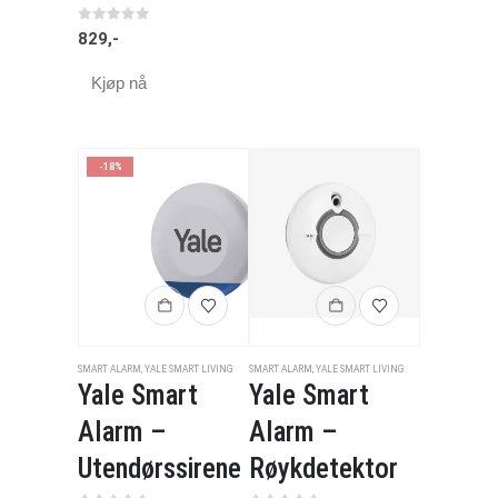
0
av 5
829
,-
Kjøp nå
-18%
SMART ALARM
,
YALE SMART LIVING
SMART ALARM
,
YALE SMART LIVING
Yale Smart
Yale Smart
Alarm –
Alarm –
Utendørssirene
Røykdetektor