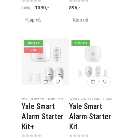
0
av 5
0
av 5
1390
,-
895
,-
1690
,-
Kjøp nå
Kjøp nå
POPULÆR
POPULÆR
-6%
SMART ALARM
,
YALE SMART LIVING
SMART ALARM
,
YALE SMART LIVING
Yale Smart
Yale Smart
Alarm Starter
Alarm Starter
Kit+
Kit