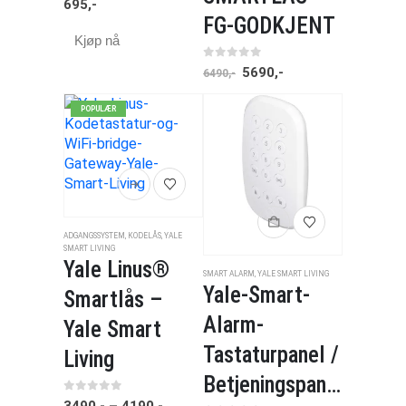
695
,-
FG-GODKJENT
Kjøp nå
0
av 5
5690
,-
6490
,-
POPULÆR
ADGANGSSYSTEM
,
KODELÅS
,
YALE
SMART LIVING
Yale Linus®
SMART ALARM
,
YALE SMART LIVING
Yale-Smart-
Smartlås –
Alarm-
Yale Smart
Tastaturpanel /
Living
Betjeningspanel
0
av 5
3490
,-
–
4190
,-