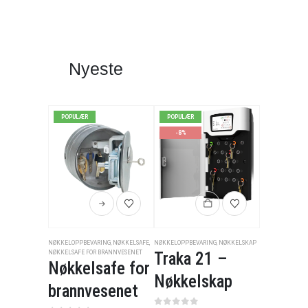
Nyeste
POPULÆR
POPULÆR
-8%
NØKKELOPPBEVARING
,
NØKKELSAFE
,
NØKKELOPPBEVARING
,
NØKKELSKAP
NØKKELSAFE FOR BRANNVESENET
Traka 21 –
Nøkkelsafe for
Nøkkelskap
brannvesenet