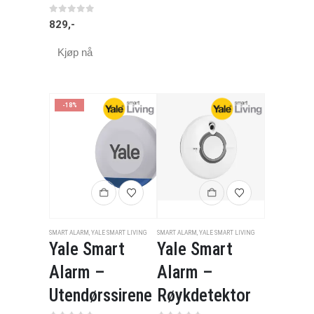
0
av 5
829
,-
Kjøp nå
-18%
SMART ALARM
,
YALE SMART LIVING
SMART ALARM
,
YALE SMART LIVING
Yale Smart
Yale Smart
Alarm –
Alarm –
Utendørssirene
Røykdetektor