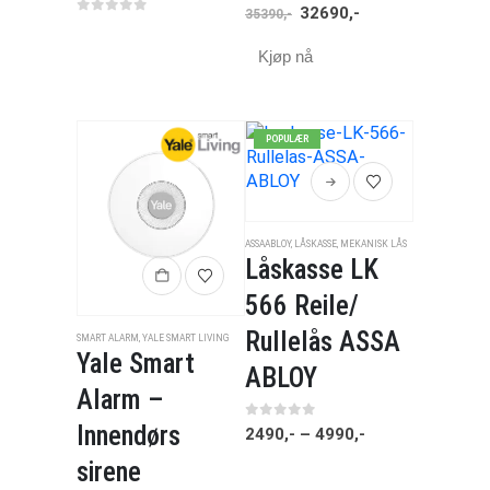
0
av 5
32690
,-
35390
,-
0
av 5
Kjøp nå
POPULÆR
ASSAABLOY
,
LÅSKASSE
,
MEKANISK LÅS
Låskasse LK
566 Reile/
Rullelås ASSA
SMART ALARM
,
YALE SMART LIVING
Yale Smart
ABLOY
Alarm –
Innendørs
0
av 5
2490
,-
–
4990
,-
sirene