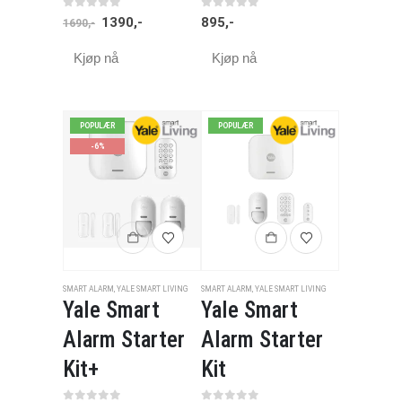
0
av 5
0
av 5
1390
,-
895
,-
1690
,-
Kjøp nå
Kjøp nå
POPULÆR
POPULÆR
-6%
SMART ALARM
,
YALE SMART LIVING
SMART ALARM
,
YALE SMART LIVING
Yale Smart
Yale Smart
Alarm Starter
Alarm Starter
Kit+
Kit