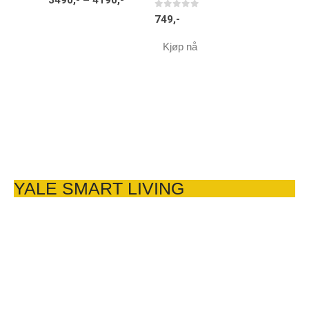
0
av 5
749
,-
Kjøp nå
YALE SMART LIVING