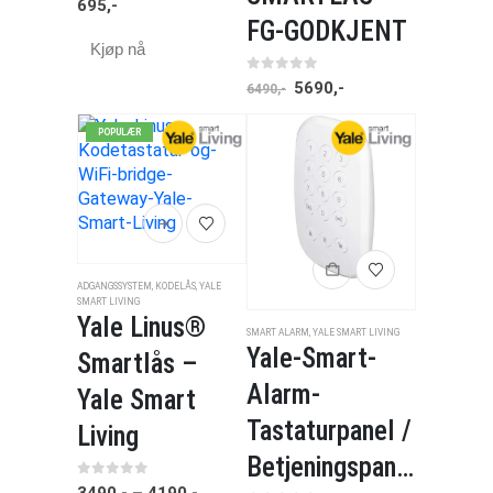
695
,-
FG-GODKJENT
Kjøp nå
0
av 5
5690
,-
6490
,-
POPULÆR
ADGANGSSYSTEM
,
KODELÅS
,
YALE
SMART LIVING
Yale Linus®
SMART ALARM
,
YALE SMART LIVING
Yale-Smart-
Smartlås –
Alarm-
Yale Smart
Tastaturpanel /
Living
Betjeningspanel
0
av 5
3490
,-
–
4190
,-