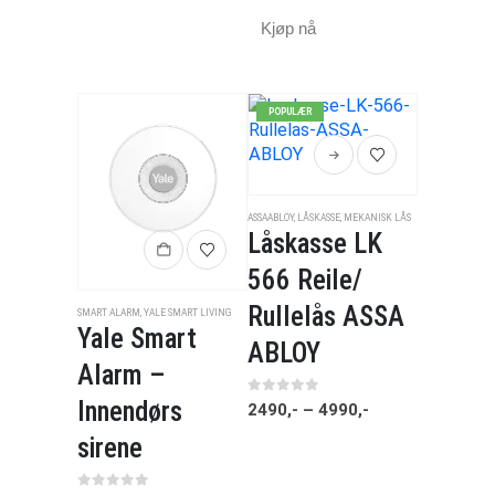
Kjøp nå
POPULÆR
ASSAABLOY
,
LÅSKASSE
,
MEKANISK LÅS
Låskasse LK
566 Reile/
Rullelås ASSA
SMART ALARM
,
YALE SMART LIVING
Yale Smart
ABLOY
Alarm –
Innendørs
0
av 5
2490
,-
–
4990
,-
sirene