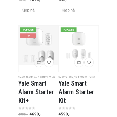
Kjøp nå
Kjøp nå
POPULÆR
POPULÆR
-6%
SMART ALARM
,
YALE SMART LIVING
SMART ALARM
,
YALE SMART LIVING
Yale Smart
Yale Smart
Alarm Starter
Alarm Starter
Kit+
Kit
0
av 5
0
av 5
4690
,-
4590
,-
4990
,-