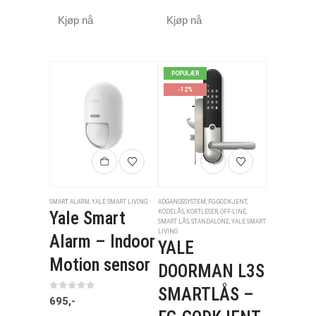
Kjøp nå
Kjøp nå
POPULÆR
-12%
SMART ALARM
,
YALE SMART LIVING
ADGANGSSYSTEM
,
FG-GODKJENT
,
Yale Smart
KODELÅS
,
KORTLESER
,
OFF-LINE
,
SMART LÅS
,
STANDALONE
,
YALE SMART
LIVING
Alarm – Indoor
YALE
Motion sensor
DOORMAN L3S
SMARTLÅS –
0
av 5
695
,-