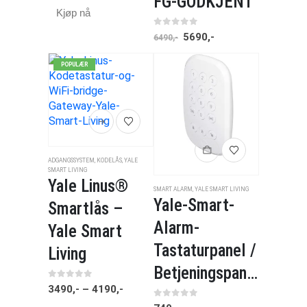
FG-GODKJENT
Kjøp nå
0
av 5
5690
,-
6490
,-
POPULÆR
ADGANGSSYSTEM
,
KODELÅS
,
YALE
SMART LIVING
Yale Linus®
SMART ALARM
,
YALE SMART LIVING
Yale-Smart-
Smartlås –
Alarm-
Yale Smart
Tastaturpanel /
Living
Betjeningspanel
0
av 5
3490
,-
–
4190
,-
0
av 5