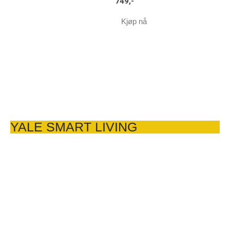
749
,-
Kjøp nå
YALE SMART LIVING