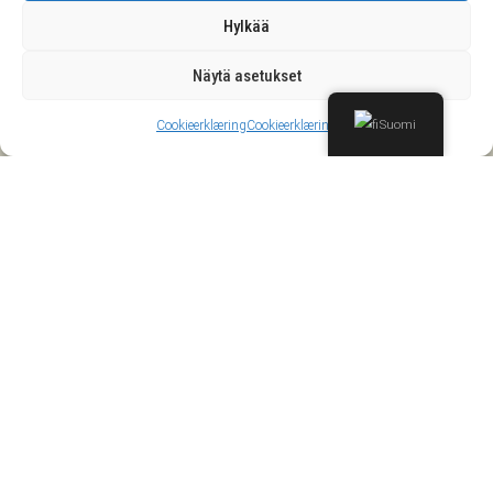
Hylkää
Näytä asetukset
Suomi
Cookieerklæring
Cookieerklæring
Ilmainen toimitus ja palautus
Ilmainen toimitus kaikille yli 1500 NOK tilauksille.
Rahat takaisin takuu
100% rahat takaisin -takuu
Online-asiakastuki
turvallinen maksu
Käytämme vain tunnustettuja ja vakavia
maksupalveluntarjoajia