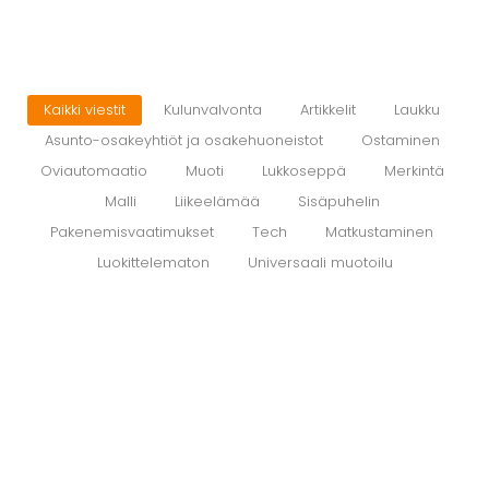
Kaikki viestit
Kulunvalvonta
Artikkelit
Laukku
Asunto-osakeyhtiöt ja osakehuoneistot
Ostaminen
Oviautomaatio
Muoti
Lukkoseppä
Merkintä
Malli
Liikeelämää
Sisäpuhelin
Pakenemisvaatimukset
Tech
Matkustaminen
Luokittelematon
Universaali muotoilu
Yrityksen murtosuojauksen
vähimmäisvaatimukset
14.3.2023
/
FG - Fyysinen turvallisuus tarjoaa perussuojan B-
vaatimukset - Murtosuojausluokat (B-luokat) Tietoa B-
vaatimuksista ja yritysrekisteristä Yritykset altistuvat
murtovarkauksille eriasteisesti. FG on luokitellut yritykset...