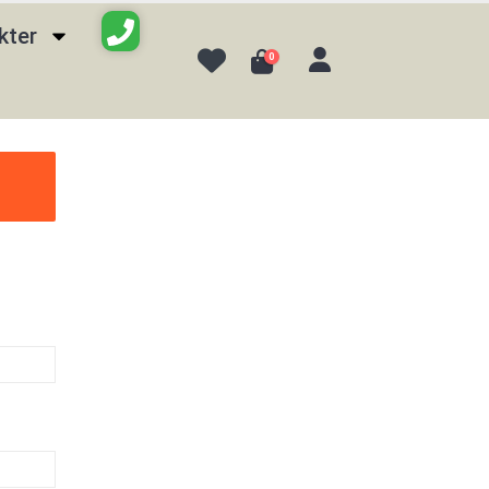
kter
0