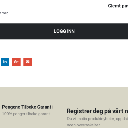
Glemt pa
k meg
LOGG INN
Pengene Tilbake Garanti
Registrer deg på vårt 
100% penger tilbake garanti
Du vil motta produktnyheter, oppdate
noen overraskelser...