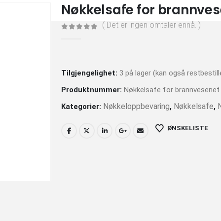
Nøkkelsafe for brannve
( Det er ingen omtaler ennå. )
0
av 5
Tilgjengelighet:
3 på lager (kan også restbestill
Produktnummer:
Nøkkelsafe for brannvesenet
Nøkkeloppbevaring
Nøkkelsafe
Kategorier:
,
,
ØNSKELISTE