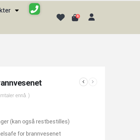
kter
0
rannvesenet
omtaler ennå. )
ager (kan også restbestilles)
elsafe for brannvesenet