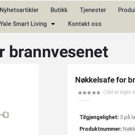
Nyhetsartikler
Butikk
Tjenester
Produ
Yale Smart Living
Kontakt oss
r brannvesenet
Nøkkelsafe for b
( Det er ingen 
0
av 5
Tilgjengelighet:
3 på l
Produktnummer:
Nøkk