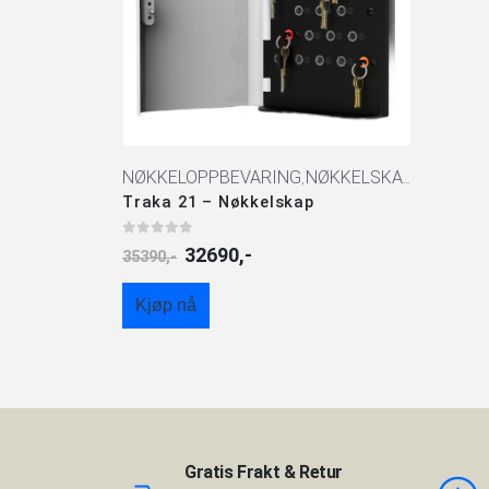
NØKKELOPPBEVARING
NØKKELSKAP
,
Traka 21 – Nøkkelskap
0
av 5
32690
,-
35390
,-
Kjøp nå
Gratis Frakt & Retur