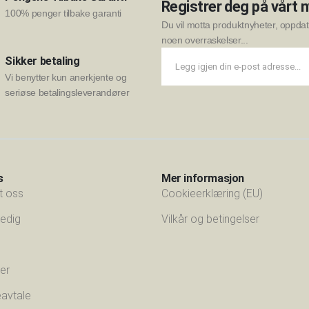
Registrer deg på vårt 
100% penger tilbake garanti
Du vil motta produktnyheter, oppdate
noen overraskelser...
Sikker betaling
Vi benytter kun anerkjente og
seriøse betalingsleverandører
s
Mer informasjon
t oss
Cookieerklæring (EU)
 ledig
Vilkår og betingelser
er
eavtale