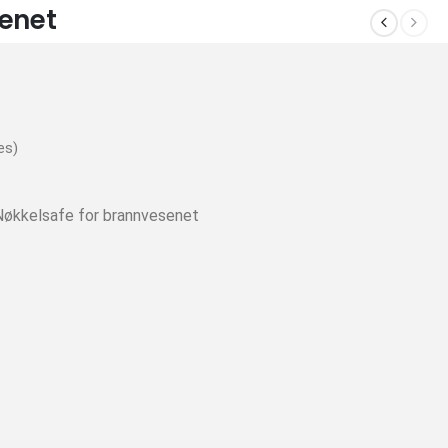
senet
es)
Nøkkelsafe for brannvesenet