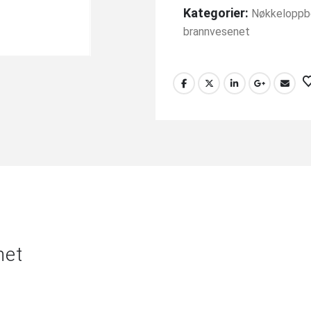
Kategorier:
Nøkkeloppb
brannvesenet
net