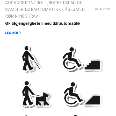
ADGANGSKONTROLL
BORETTSLAG OG
,
SAMEIER
DØRAUTOMATIKK
LÅSESMED
03/14/2023
,
,
,
RØMNINGSKRAV
Øk tilgjengeligheten med dørautomatikk
LES MER