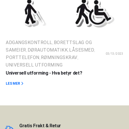
ADGANGSKONTROLL
BORETTSLAG OG
,
SAMEIER
DØRAUTOMATIKK
LÅSESMED
,
,
,
03/13/2023
PORTTELEFON
RØMNINGSKRAV
,
,
UNIVERSELL UTFORMING
Universell utforming - Hva betyr det?
LES MER
Gratis Frakt & Retur