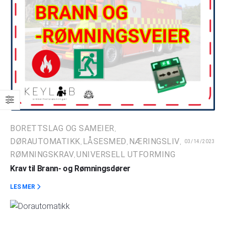
BORETTSLAG OG SAMEIER
,
DØRAUTOMATIKK
LÅSESMED
NÆRINGSLIV
03/14/2023
,
,
,
RØMNINGSKRAV
UNIVERSELL UTFORMING
,
Krav til Brann- og Rømningsdører
LES MER