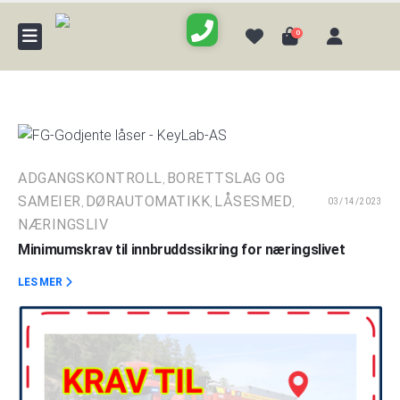
0
ADGANGSKONTROLL
BORETTSLAG OG
,
SAMEIER
DØRAUTOMATIKK
LÅSESMED
03/14/2023
,
,
,
NÆRINGSLIV
Minimumskrav til innbruddssikring for næringslivet
LES MER