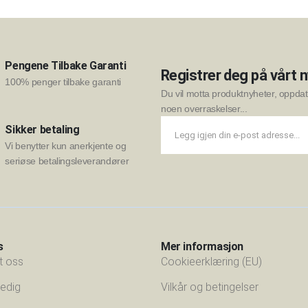
Pengene Tilbake Garanti
Registrer deg på vårt 
100% penger tilbake garanti
Du vil motta produktnyheter, oppdate
noen overraskelser...
Sikker betaling
Vi benytter kun anerkjente og
seriøse betalingsleverandører
s
Mer informasjon
t oss
Cookieerklæring (EU)
 ledig
Vilkår og betingelser