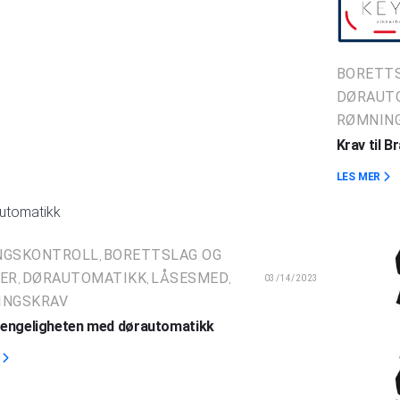
BORETTS
DØRAUT
RØMNIN
Krav til 
LES MER
NGSKONTROLL
BORETTSLAG OG
,
ER
DØRAUTOMATIKK
LÅSESMED
03/14/2023
,
,
,
INGSKRAV
gjengeligheten med dørautomatikk