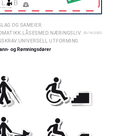
LAG OG SAMEIER
,
OMATIKK
LÅSESMED
NÆRINGSLIV
03/14/2023
,
,
,
GSKRAV
UNIVERSELL UTFORMING
,
Brann- og Rømningsdører