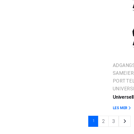
ADGANG
SAMEIER
PORTTE
UNIVERS
Universel
LES MER
1
2
3