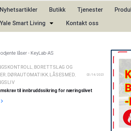
Nyhetsartikler
Butikk
Tjenester
Produ
Yale Smart Living
Kontakt oss
NGSKONTROLL
BORETTSLAG OG
,
ER
DØRAUTOMATIKK
LÅSESMED
03/14/2023
,
,
,
GSLIV
mskrav til innbruddssikring for næringslivet