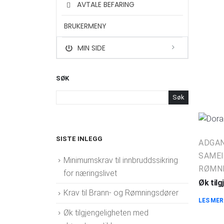
AVTALE BEFARING
BRUKERMENY
MIN SIDE
SØK
Søk
SISTE INLEGG
ADGA
SAMEI
Minimumskrav til innbruddssikring
RØMN
for næringslivet
Øk til
Krav til Brann- og Rømningsdører
LES MER
Øk tilgjengeligheten med