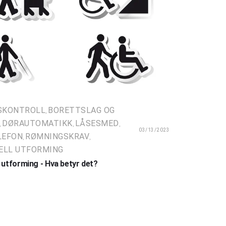
SKONTROLL
BORETTSLAG OG
,
DØRAUTOMATIKK
LÅSESMED
,
,
,
03/13/2023
LEFON
RØMNINGSKRAV
,
,
ELL UTFORMING
l utforming - Hva betyr det?