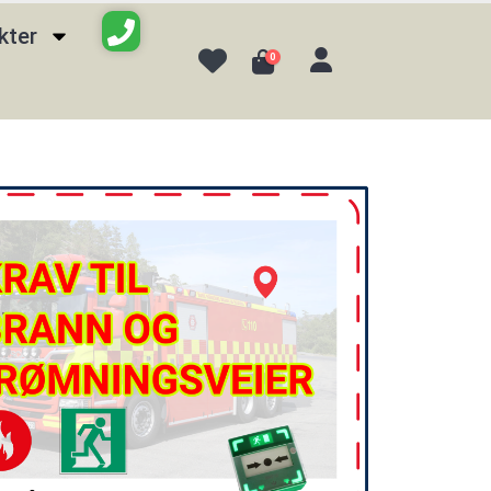
kter
0