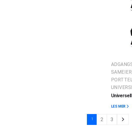
ADGANG
SAMEIER
PORTTE
UNIVERS
Universel
LES MER
1
2
3