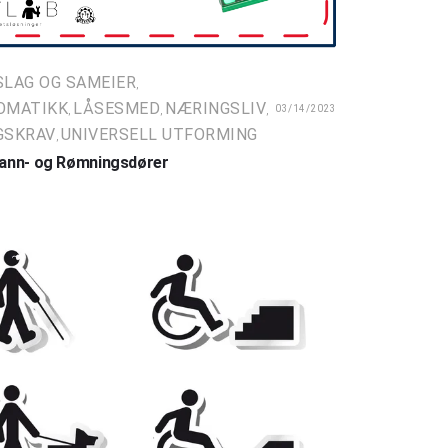
LAG OG SAMEIER
,
OMATIKK
LÅSESMED
NÆRINGSLIV
03/14/2023
,
,
,
GSKRAV
UNIVERSELL UTFORMING
,
Brann- og Rømningsdører