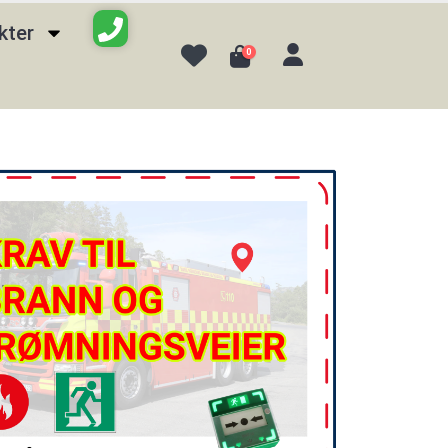
kter
0