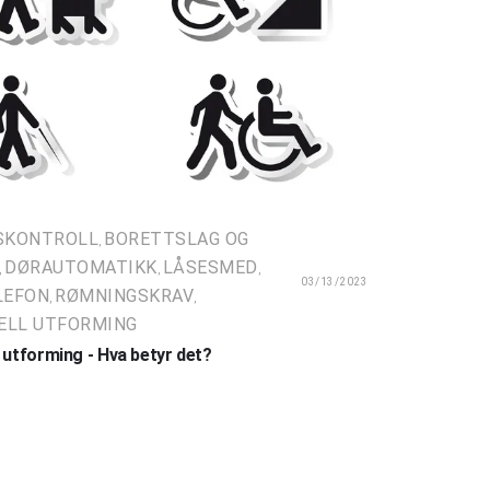
SKONTROLL
BORETTSLAG OG
,
DØRAUTOMATIKK
LÅSESMED
,
,
,
03/13/2023
LEFON
RØMNINGSKRAV
,
,
ELL UTFORMING
l utforming - Hva betyr det?