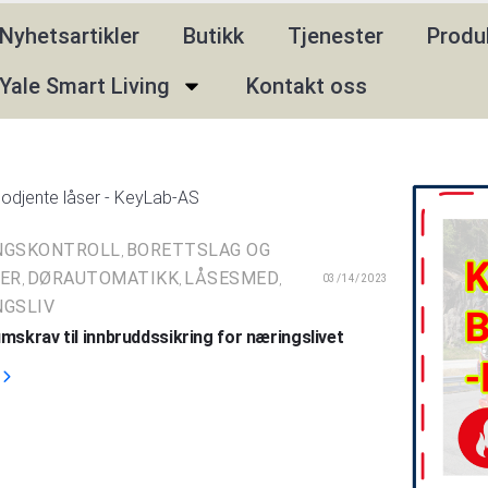
Nyhetsartikler
Butikk
Tjenester
Produ
Yale Smart Living
Kontakt oss
NGSKONTROLL
BORETTSLAG OG
,
ER
DØRAUTOMATIKK
LÅSESMED
03/14/2023
,
,
,
GSLIV
mskrav til innbruddssikring for næringslivet