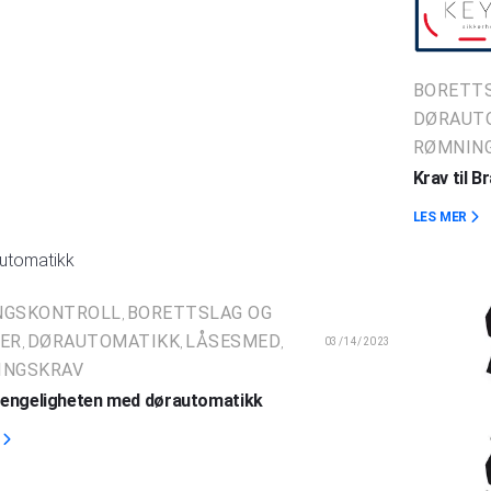
BORETTS
DØRAUT
RØMNIN
Krav til 
LES MER
NGSKONTROLL
BORETTSLAG OG
,
ER
DØRAUTOMATIKK
LÅSESMED
03/14/2023
,
,
,
INGSKRAV
gjengeligheten med dørautomatikk