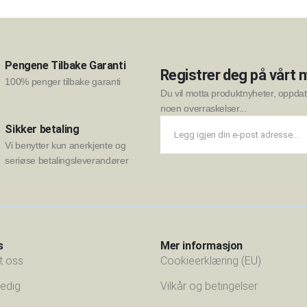
Pengene Tilbake Garanti
Registrer deg på vårt 
100% penger tilbake garanti
Du vil motta produktnyheter, oppdate
noen overraskelser...
Sikker betaling
Vi benytter kun anerkjente og
seriøse betalingsleverandører
s
Mer informasjon
t oss
Cookieerklæring (EU)
 ledig
Vilkår og betingelser