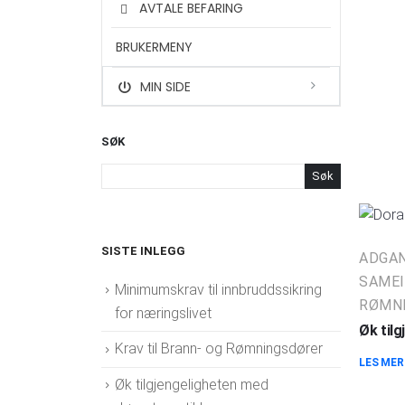
AVTALE BEFARING
BRUKERMENY
MIN SIDE
SØK
Søk
SISTE INLEGG
ADGA
SAMEI
Minimumskrav til innbruddssikring
RØMN
for næringslivet
Øk til
Krav til Brann- og Rømningsdører
LES MER
Øk tilgjengeligheten med