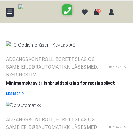
0
ADGANGSKONTROLL
BORETTSLAG OG
,
SAMEIER
DØRAUTOMATIKK
LÅSESMED
03/14/2023
,
,
,
NÆRINGSLIV
Minimumskrav til innbruddssikring for næringslivet
LES MER
ADGANGSKONTROLL
BORETTSLAG OG
,
SAMEIER
DØRAUTOMATIKK
LÅSESMED
03/14/2023
,
,
,