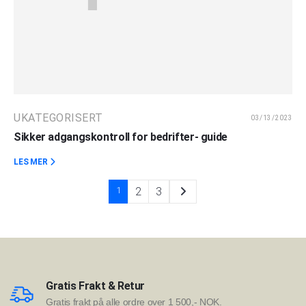
UKATEGORISERT
03/13/2023
Sikker adgangskontroll for bedrifter- guide
LES MER
1
2
3
Gratis Frakt & Retur
Gratis frakt på alle ordre over 1 500,- NOK.