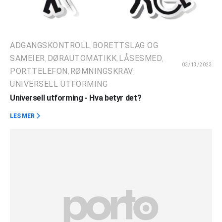
ADGANGSKONTROLL
BORETTSLAG OG
,
SAMEIER
DØRAUTOMATIKK
LÅSESMED
,
,
,
03/13/2023
PORTTELEFON
RØMNINGSKRAV
,
,
UNIVERSELL UTFORMING
Universell utforming - Hva betyr det?
LES MER