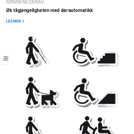
RØMNINGSKRAV
Øk tilgjengeligheten med dørautomatikk
LES MER