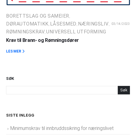
BORETTSLAG OG SAMEIER
,
DØRAUTOMATIKK
LÅSESMED
NÆRINGSLIV
03/14/2023
,
,
,
RØMNINGSKRAV
UNIVERSELL UTFORMING
,
Krav til Brann- og Rømningsdører
LES MER
SØK
Søk
SISTE INLEGG
Minimumskrav til innbruddssikring for næringslivet